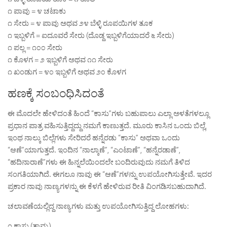
೧ ಪಾವು = ೪ ಚಟಾಕು
೧ ಸೇರು = ೪ ಪಾವು ಅಥವ ೨೪ ಬೆಳ್ಳಿ ರೂಪಯಿಗಳ ತೂಕ
೧ ಇಬ್ಬಳಿಗೆ = ಐದೂವರೆ ಸೇರು (ದೊಡ್ದ ಇಬ್ಬಳಿಗೆಯಾದರೆ ೬ ಸೇರು)
೧ ಪಲ್ಲ = ೧೦೦ ಸೇರು
೧ ಕೊಳಗ = ೨ ಇಬ್ಬಳಿಗೆ ಅಥವ ೧೧ ಸೇರು
೧ ಖಂಡುಗ = ೪೦ ಇಬ್ಬಳಿಗೆ ಅಥವ ೨೦ ಕೊಳಗ
ಹಣಕ್ಕೆ ಸಂಬಂಧಿಸಿದಂತೆ
ಈ ಮೊದಲೇ ಹೇಳಿದಂತೆ ಹಿಂದೆ “ಕಾಸು”ಗಳು ಬಹುಪಾಲು ಎಲ್ಲಾ ಅಳತೆಗಳಲ್ಲೂ
ಪ್ರಧಾನ ಪಾತ್ರ ವಹಿಸುತ್ತಿದ್ದದ್ದು ನಮಗೆ ಕಾಣುತ್ತದೆ. ಮೂರು ಕಾಸಿನ ಒಂದು ಬಿಲ್ಲೆ,
ಇಂಥ ನಾಲ್ಕು ಬಿಲ್ಲೆಗಳು ಸೇರಿದರೆ ಹನ್ನೆರಡು “ಕಾಸು” ಅಥವಾ ಒಂದು
“ಆಣೆ”ಯಾಗುತ್ತದೆ. ಇಂದಿನ “ನಾಲ್ಕಾಣೆ”, “ಎಂಟಾಣೆ”, “ಹನ್ನೆರಡಾಣೆ”,
“ಹದಿನಾರಾಣೆ”ಗಳು ಈ ಹಿನ್ನಲೆಯಿಂದಲೇ ಬಂದಿರುವುದು ನಮಗೆ ತಿಳಿದ
ಸಂಗತಿಯಾಗಿದೆ. ಈಗಲೂ ನಾವು ಈ “ಆಣೆ”ಗಳನ್ನು ಉಪಯೋಗಿಸುತ್ತೇವೆ. ಇದರ
ಪ್ರಕಾರ ನಾವು ನಾಣ್ಯಗಳನ್ನು ಈ ಕೆಳಗೆ ಹೇಳಿರುವ ರೀತಿ ವಿಂಗಡಿಸಬಹುದಾಗಿದೆ.
ಚಲಾವಣೆಯಲ್ಲಿದ್ದ ನಾಣ್ಯಗಳು ಮತ್ತು ಉಪಯೋಗಿಸುತ್ತಿದ್ದ ಲೋಹಗಳು:
೧ ಕಾಸು (ತಾಮ್ರ)