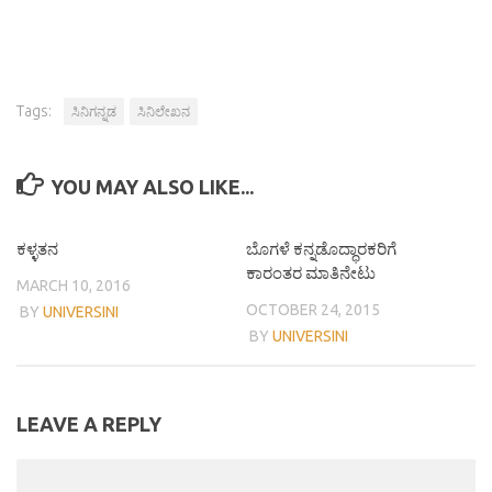
ಸಹಕಾರಿಯಾಗುತ್ತವೆ.…
Tags:
ಸಿನಿಗನ್ನಡ
ಸಿನಿಲೇಖನ
YOU MAY ALSO LIKE...
ಕಳ್ಳತನ
ಬೊಗಳೆ ಕನ್ನಡೊದ್ಧಾರಕರಿಗೆ
ಕಾರಂತರ ಮಾತಿನೇಟು
MARCH 10, 2016
OCTOBER 24, 2015
BY
UNIVERSINI
BY
UNIVERSINI
LEAVE A REPLY