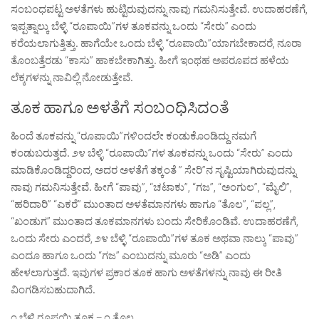
ಸಂಬಂಧಪಟ್ಟ ಅಳತೆಗಳು ಹುಟ್ಟಿರುವುದನ್ನು ನಾವು ಗಮನಿಸುತ್ತೇವೆ. ಉದಾಹರಣೆಗೆ,
ಇಪ್ಪತ್ನಾಲ್ಕು ಬೆಳ್ಳಿ “ರೂಪಾಯಿ”ಗಳ ತೂಕವನ್ನು ಒಂದು “ಸೇರು” ಎಂದು
ಕರೆಯಲಾಗುತ್ತಿತ್ತು. ಹಾಗೆಯೇ ಒಂದು ಬೆಳ್ಳಿ “ರೂಪಾಯಿ”ಯಾಗಬೇಕಾದರೆ, ನೂರಾ
ತೊಂಬತ್ತೆರಡು “ಕಾಸು” ಹಾಕಬೇಕಾಗಿತ್ತು. ಹೀಗೆ ಇಂಥಹ ಅಪರೂಪದ ಹಳೆಯ
ಲೆಕ್ಕಗಳನ್ನು ನಾವಿಲ್ಲಿ ನೋಡುತ್ತೇವೆ.
ತೂಕ ಹಾಗೂ ಅಳತೆಗೆ ಸಂಬಂಧಿಸಿದಂತೆ
ಹಿಂದೆ ತೂಕವನ್ನು “ರೂಪಾಯಿ”ಗಳಿಂದಲೇ ಕಂಡುಕೊಂಡಿದ್ದು ನಮಗೆ
ಕಂಡುಬರುತ್ತದೆ. ೨೪ ಬೆಳ್ಳಿ “ರೂಪಾಯಿ”ಗಳ ತೂಕವನ್ನು ಒಂದು “ಸೇರು” ಎಂದು
ಮಾಡಿಕೊಂಡಿದ್ದರಿಂದ, ಅದರ ಅಳತೆಗೆ ತಕ್ಕಂತೆ ” ಸೇರಿ”ನ ಸೃಷ್ಟಿಯಾಗಿರುವುದನ್ನು
ನಾವು ಗಮನಿಸುತ್ತೇವೆ. ಹೀಗೆ “ಪಾವು”, “ಚಟಾಕು”, “ಗಜ”, “ಅಂಗುಲ”, “ಮೈಲಿ”,
“ಹರಿದಾರಿ” “ಎಕರೆ” ಮುಂತಾದ ಅಳತೆಮಾನಗಳು ಹಾಗೂ “ತೊಲ”, “ಪಲ್ಲ”,
“ಖಂಡುಗ” ಮುಂತಾದ ತೂಕಮಾನಗಳು ಬಂದು ಸೇರಿಕೊಂಡಿವೆ. ಉದಾಹರಣೆಗೆ,
ಒಂದು ಸೇರು ಎಂದರೆ, ೨೪ ಬೆಳ್ಳಿ “ರೂಪಾಯಿ”ಗಳ ತೂಕ ಅಥವಾ ನಾಲ್ಕು “ಪಾವು”
ಎಂದೂ ಹಾಗೂ ಒಂದು “ಗಜ” ಎಂಬುದನ್ನು ಮೂರು “ಅಡಿ” ಎಂದು
ಹೇಳಲಾಗುತ್ತದೆ. ಇವುಗಳ ಪ್ರಕಾರ ತೂಕ ಹಾಗು ಅಳತೆಗಳನ್ನು ನಾವು ಈ ರೀತಿ
ವಿಂಗಡಿಸಬಹುದಾಗಿದೆ.
೧ ಬೆಳ್ಳಿ ರೂಪಯಿ ತೂಕ = ೧ ತೊಲ