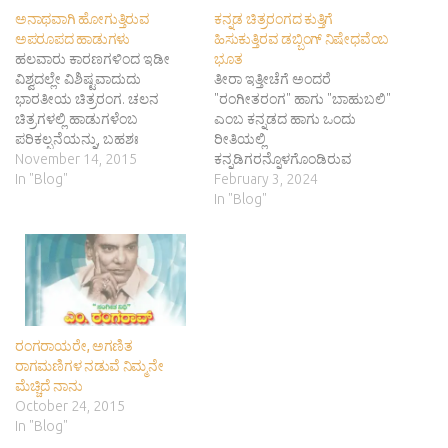
ಅನಾಥವಾಗಿ ಹೋಗುತ್ತಿರುವ
ಕನ್ನಡ ಚಿತ್ರರಂಗದ ಕುತ್ತಿಗೆ
ಅಪರೂಪದ ಹಾಡುಗಳು
ಹಿಸುಕುತ್ತಿರವ ಡಬ್ಬಿಂಗ್ ನಿಷೇಧವೆಂಬ
ಹಲವಾರು ಕಾರಣಗಳಿಂದ ಇಡೀ
ಭೂತ
ವಿಶ್ವದಲ್ಲೇ ವಿಶಿಷ್ಟವಾದುದು
ತೀರಾ ಇತ್ತೀಚೆಗೆ ಅಂದರೆ
ಭಾರತೀಯ ಚಿತ್ರರಂಗ. ಚಲನ
"ರಂಗೀತರಂಗ" ಹಾಗು "ಬಾಹುಬಲಿ"
ಚಿತ್ರಗಳಲ್ಲಿ ಹಾಡುಗಳೆಂಬ
ಎಂಬ ಕನ್ನಡದ ಹಾಗು ಒಂದು
ಪರಿಕಲ್ಪನೆಯನ್ನು, ಬಹಶಃ
ರೀತಿಯಲ್ಲಿ
ಭಾರತದಂಥಹ ಕೆಲವೇ ಕೆಲವು
November 14, 2015
ಕನ್ನಡಿಗರನ್ನೊಳಗೊಂಡಿರುವ
ದೇಶಗಳಲ್ಲಿ ಮಾತ್ರ ಕಾಣಲು ಸಾಧ್ಯ.
In "Blog"
ತೆಲುಗಿನ ಚಿತ್ರಗಳು
February 3, 2024
ನಮ್ಮಲ್ಲಿ ಹಾಡುಗಳಿಗೆ ವಿಶೇಷವಾದ
ಚಿತ್ರಮಂದಿರಕ್ಕಾಗಿ ನಡೆಸಿದ
In "Blog"
ಮಹತ್ವವಿದೆ. ಸಿನಿಮಾದಲ್ಲಿ ಹಾಡು
ಪೈಪೋಟಿಯನ್ನು ಕರ್ನಾಟಕದ ಜನ
ಒಂದು ಭಾಗವಾಗಿ
ವಿಶಾಲವಾದ ತೆರೆಯ ಮೇಲೆಯೇ
ಬೆರೆತುಹೋಗುತ್ತದೆ. ಕೆಲವೊಮ್ಮೆ
ವೀಕ್ಷಿಸಿದ್ದಾಯಿತು. ಒಂದು ಅತೀ
ಹಾಡುಗಳಿಂದಲೇ ಒಂದು ಚಿತ್ರದ,
ದೊಡ್ಡ ಬಜೆಟ್ಟಿನ, ಅತೀ ದೊಡ್ಡ
ಸನ್ನಿವೇಶದ, ಪಾತ್ರದ
ಜನಗಳ ಬೆಂಬಲದಿಂದ
ಪರಿಚಯವಾಗಿಹೋಗುತ್ತದೆ.
ನಿರಾಯಾಸವಾಗಿ ಕನ್ನಡನಾಡಿನಲ್ಲಿ
ಮಾತುಗಳಲ್ಲೇ ಎಲ್ಲವನ್ನೂ ಹೇಳಲು
ಬಿಡುಗಡೆಯಾದ ತೆಲುಗಿನವರ ಚಿತ್ರ.
ರಂಗರಾಯರೇ, ಅಗಣಿತ
ಹಲವಾರು ಸಾರಿ ಸಾಧ್ಯವಾಗುವಿದಿಲ್ಲ.
ಇನ್ನೊಂದು ಹೊಸಬರ, ಹೊಸತನದ
ರಾಗಮಣಿಗಳ ನಡುವೆ ನಿಮ್ಮನೇ
ಅಂಥಹ ಸಂದರ್ಭಗಳಲ್ಲೆಲ್ಲಾ
ಹಣೆಪಟ್ಟಿಯೊತ್ತು, ಪ್ರೇಕ್ಷಕನಲ್ಲಿ ಹೊಸ
ಮೆಚ್ಚಿದೆ ನಾನು
ಹಾಡುಗಳು ಬಹಳ
ಭರವಸೆ ಹುಟ್ಟಿಸಿಲೇಬೆಕೆಂಬ ಹಂಬಲ
October 24, 2015
ಪರಿಣಾಮಕಾರಿಯಾಗಿ ಪ್ರೇಕ್ಷಕನಿಗೆ
ಹೊತ್ತು ಕನ್ನಡಿಗರ ನಾಡಿನಲ್ಲಿ ನಿಲ್ಲಲು
In "Blog"
ಸಿನಿಮಾವನ್ನು ತಲುಪಿಸುವಲ್ಲಿ
ಹೆಣಗಾಡಿದ…