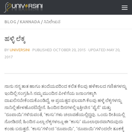
Skip to content
BLOG
/
KANNADA
/
ಸಿನಿಲೇಖನ
ಹಳ್ಳಿ ಲೆಕ್ಕ
BY
UNIVERSINI
· PUBLISHED
OCTOBER 20, 2015
· UPDATED
MAY 20,
2017
ನಾನು ನನ್ನ ತಾತ ಹಾಗೂ ತಂದೆಯವರಿಂದ ಕಲಿತ ಕೆಲವು ಹಳೆಕಾಲದ ಗಣಿತಗಳನ್ನು
ಇಂದಿಲ್ಲಿ ಸಂಗ್ರಹಿಸಿ ನಮ್ಮ ಮುಂದಿನ ಪೀಳಿಗೆಯ ಜನಾಂಗಕ್ಕಾಗಿ
ದಾಖಲಿಸಬೇಕೆಂದುಕೊಂಡಿದ್ದೆ. ಆ ಪ್ರಯತ್ನದ ಫಲವಾಗಿ ಕೆಲವು ಹಳ್ಳಿ ಲೆಕ್ಕಗಳನ್ನು
ನಾನಿಲ್ಲಿ ಹೇಳಹೊರಟಿದ್ದೇನೆ. ಹಿಂದಿನ ದಿನಗಳಲ್ಲಿ ಇತ್ತೀಚಿನ “ಪೈಸೆ” ಮತ್ತು
“ರೂಪಾಯಿ”ಗಳಿರುವಂತೆ, “ಕಾಸು”ಗಳು ಚಲಾವಣೆಯಲ್ಲಿದ್ದವು. ಒಂದು ರೀತಿಯಲ್ಲಿ
ನೋಡಿದರೆ, ಹಿಂದಿನ ಎಲ್ಲಾ ಲೆಕ್ಕಗಳಲ್ಲೂ ಈ “ಕಾಸು” ಮೂಲಾಧಾರವಾಗಿರುವುದು
ಕಂಡು ಬರುತ್ತದೆ. “ಕಾಸು”ಗಳಿಂದ “ರೂಪಾಯಿ”, “ರೂಪಾಯಿ”ಗಳಿಂದಲೇ ತೂಕಕ್ಕೆ